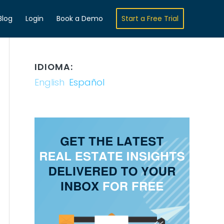
Blog
Login
Book a Demo
Start a Free Trial
IDIOMA:
English
Español