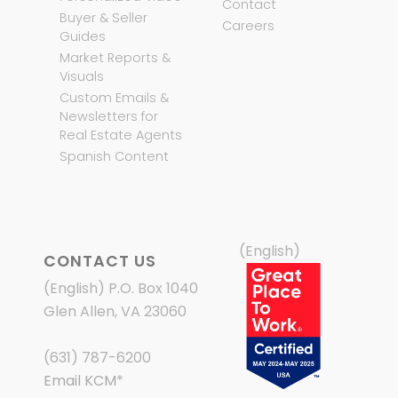
Contact
Buyer & Seller
Careers
Guides
Market Reports &
Visuals
Custom Emails &
Newsletters for
Real Estate Agents
Spanish Content
(English)
CONTACT US
(English) P.O. Box 1040
Glen Allen, VA 23060
(631) 787-6200
Email KCM
*