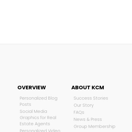
OVERVIEW
ABOUT KCM
Personalized Blog
Success Stories
Posts
Our Story
Social Media
FAQs
Graphics for Real
News & Press
Estate Agents
Group Membership
Personalized Video