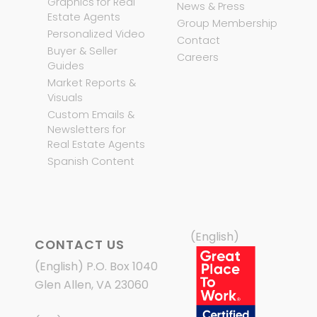
Graphics for Real
News & Press
Estate Agents
Group Membership
Personalized Video
Contact
Buyer & Seller
Careers
Guides
Market Reports &
Visuals
Custom Emails &
Newsletters for
Real Estate Agents
Spanish Content
(English)
CONTACT US
(English) P.O. Box 1040
Glen Allen, VA 23060