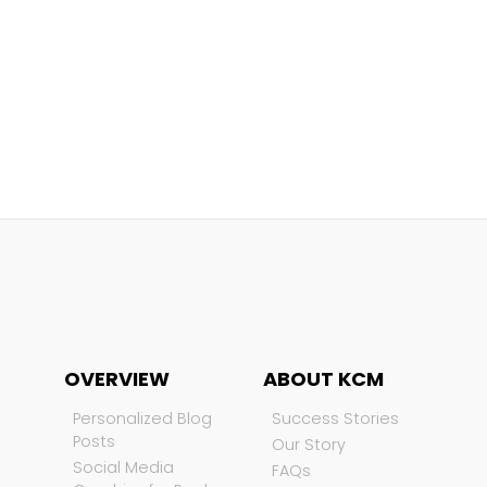
OVERVIEW
ABOUT KCM
Personalized Blog
Success Stories
Posts
Our Story
Social Media
FAQs