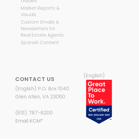
Guides
Market Reports &
Visuals
Custom Emails &
Newsletters for
Real Estate Agents
Spanish Content
(English)
CONTACT US
(English) P.O. Box 1040
Glen Allen, VA 23060
(631) 787-6200
Email KCM
*