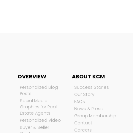
OVERVIEW
ABOUT KCM
Personalized Blog
Success Stories
Posts
Our Story
Social Media
FAQs
Graphics for Real
News & Press
Estate Agents
Group Membership
Personalized Video
Contact
Buyer & Seller
Careers