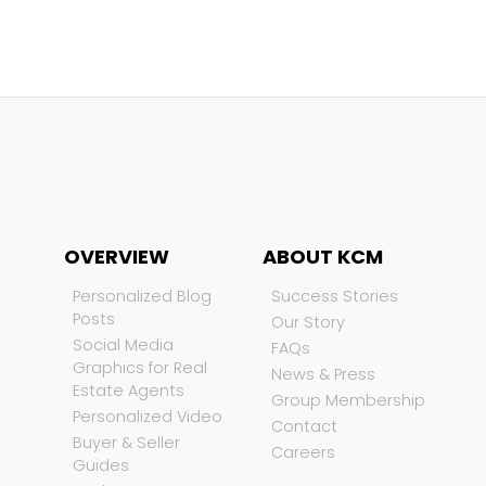
OVERVIEW
ABOUT KCM
Personalized Blog
Success Stories
Posts
Our Story
Social Media
FAQs
Graphics for Real
News & Press
Estate Agents
Group Membership
Personalized Video
Contact
Buyer & Seller
Careers
Guides