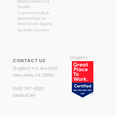
Market Reports &
Visuals
Custom Emails &
Newsletters for
Real Estate Agents
Spanish Content
(English)
CONTACT US
(English) P.O. Box 1040
Glen Allen, VA 23060
(631) 787-6200
Email KCM
*