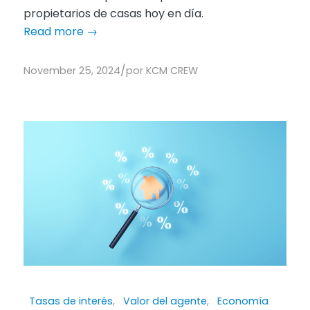
propietarios de casas hoy en día.
Read more
→
/
November 25, 2024
por
KCM CREW
Tasas de interés
,
Valor del agente
,
Economía