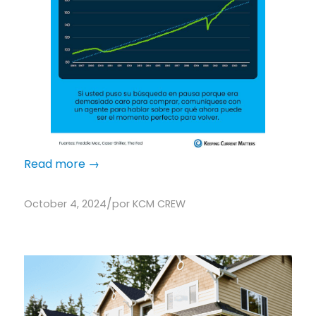
Read more
→
/
October 4, 2024
por
KCM CREW