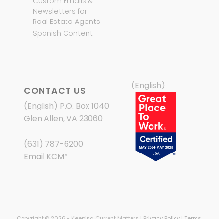
Custom Emails &
Newsletters for
Real Estate Agents
Spanish Content
(English)
CONTACT US
(English) P.O. Box 1040
Glen Allen, VA 23060
(631) 787-6200
Email KCM
*
Copyright © 2026 - Keeping Current Matters |
Privacy Policy
|
Terms