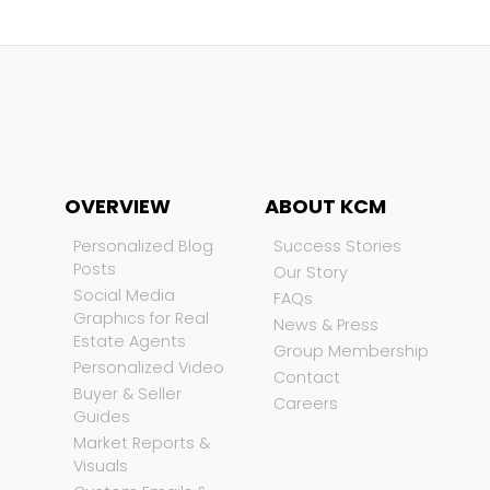
OVERVIEW
ABOUT KCM
Personalized Blog
Success Stories
Posts
Our Story
Social Media
FAQs
Graphics for Real
News & Press
Estate Agents
Group Membership
Personalized Video
Contact
Buyer & Seller
Careers
Guides
Market Reports &
Visuals